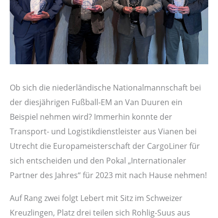
Ob sich die niederländische Nationalmannschaft bei
der diesjährigen Fußball-EM an Van Duuren ein
Beispiel nehmen wird? Immerhin konnte der
Transport- und Logistikdienstleister aus Vianen bei
Utrecht die Europameisterschaft der CargoLiner für
sich entscheiden und den Pokal „Internationaler
Partner des Jahres“ für 2023 mit nach Hause nehmen!
Auf Rang zwei folgt Lebert mit Sitz im Schweizer
Kreuzlingen, Platz drei teilen sich Rohlig-Suus aus