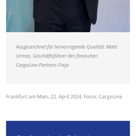
Ausgezeichnet für hervorragende Qualität: Matti
Urmas, Geschäftsführer des finnischen
CargoLine-Partners Freja
Frankfurt am Main, 22. April 2024. Fotos: CargoLine