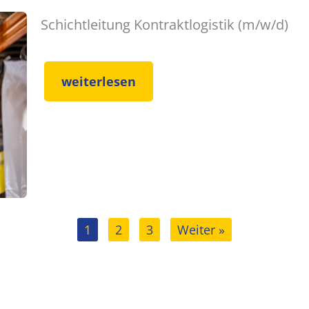
Schichtleitung Kontraktlogistik (m/w/d)
weiterlesen
1
2
3
Weiter »