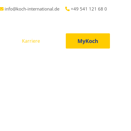
info@koch-international.de
+49 541 121 68 0
MyKoch
port
Karriere