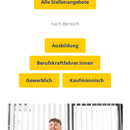
Alle Stellenangebote
nach Bereich
Ausbildung
Berufskraftfahrer:innen
Gewerblich
Kaufmännisch