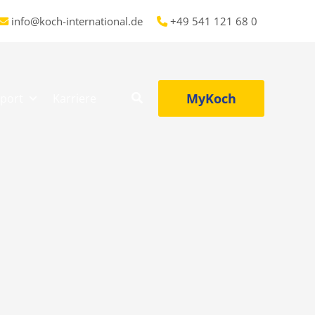
info@koch-international.de
+49 541 121 68 0
MyKoch
port
Karriere