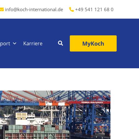
info@koch-international.de
+49 541 121 68 0
MyKoch
port
Karriere