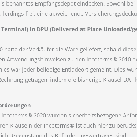
 bis benanntes Empfangsdepot eindecken. Sowohl bei 
 allerdings frei, eine abweichende Versicherungsdeck
Terminal) in DPU (Delivered at Place Unloaded/
 hatte der Verkäufer die Ware geliefert, sobald die
en Anwendungshinweisen zu den Incoterms® 2010 der B
rn es war jeder beliebige Entladeort gemeint. Dies w
hnung getragen, indem die bisherige Klausel DAT kla
forderungen
der Incoterms® 2020 wurden sicherheitsbezogene Anf
n Klauseln der Incoterms® ist auch hier zu berücksi
 nicht Gegenstand des Beförderungsvertrages sind.