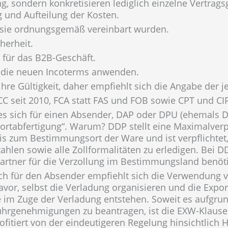
ag, sondern konkretisieren lediglich einzelne Vertra
 und Aufteilung der Kosten.
n sie ordnungsgemäß vereinbart wurden.
herheit.
h für das B2B-Geschäft.
h die neuen Incoterms anwenden.
hre Gültigkeit, daher empfiehlt sich die Angabe der 
CC seit 2010, FCA statt FAS und FOB sowie CPT und CI
 es sich für einen Absender, DAP oder DPU (ehemals DA
ortabfertigung“. Warum? DDP stellt eine Maximalverpf
 zum Bestimmungsort der Ware und ist verpflichtet, 
zahlen sowie alle Zollformalitäten zu erledigen. Bei
Partner für die Verzollung im Bestimmungsland benöti
h für den Absender empfiehlt sich die Verwendung vo
vor, selbst die Verladung organisieren und die Expo
e im Zuge der Verladung entstehen. Soweit es aufgru
fuhrgenehmigungen zu beantragen, ist die EXW-Klausel
ofitiert von der eindeutigeren Regelung hinsichtlich