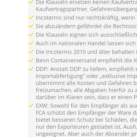
Die Klauseln ersetzen keinen Kaufvertr
Kaufvertragspartner, Gefahrenübergang
Incoterms sind nur rechtskräftig, wen
Sie abzuändern gefährdet die Rechtssic
Die Klauseln eignen sich ausschließlic
Auch im nationalen Handel lassen sic
Die Incoterms 2010 und älter behalten i
Beim Containerversand empfiehlt die I
DDP: Anstatt DDP zu liefern, empfiehlt
Importabfertigung“ oder „exklusive Imp
übernimmt alle Kosten und Gefahren bis
freizumachen, alle Abgaben hierfür zu 
darüber im Klaren sein, dass er einen 
EXW: Sowohl für den Empfänger als auc
FCA schützt den Empfänger der Ware da
bietet besseren Schutz bei Schäden, di
nur den Exporteuren gestattet ist, Aus
ungeeignet. Aber auch der Absender pr