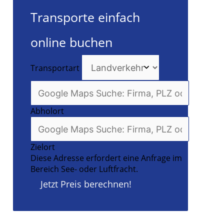
Transporte einfach
u
online buchen
Transportart
Abholort
Zielort
Diese Adresse erfordert eine Anfrage im
Bereich See- oder Luftfracht.
Jetzt Preis berechnen!