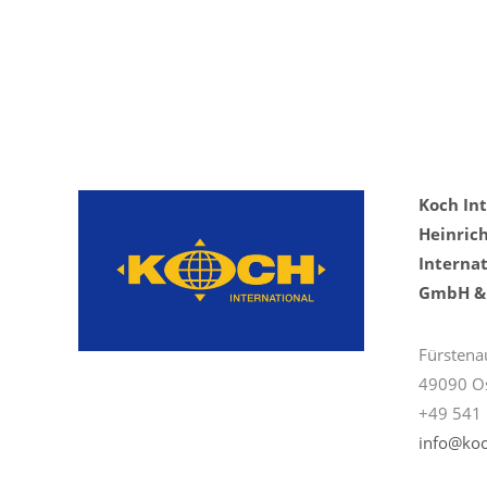
Koch In
Heinric
Internat
GmbH & 
Fürstena
49090 O
+49 541 
info@koc