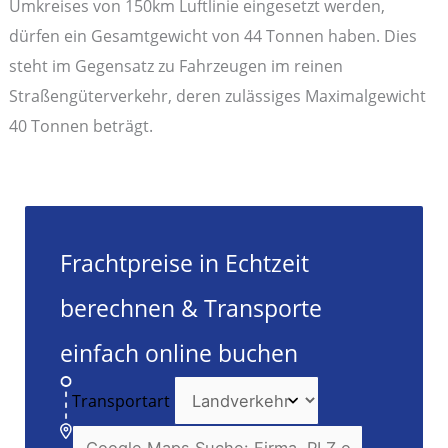
Umkreises von 150km Luftlinie eingesetzt werden,
dürfen ein Gesamtgewicht von 44 Tonnen haben. Dies
steht im Gegensatz zu Fahrzeugen im reinen
Straßengüterverkehr, deren zulässiges Maximalgewicht
40 Tonnen beträgt.
Frachtpreise in Echtzeit
berechnen & Transporte
einfach online buchen
Transportart