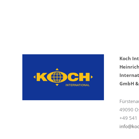
Koch In
Heinric
Internat
GmbH & 
Fürstena
49090 O
+49 541 
info@koc