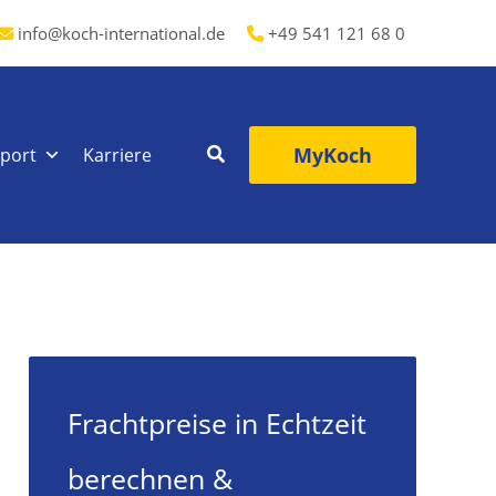
info@koch-international.de
+49 541 121 68 0
MyKoch
port
Karriere
Frachtpreise in Echtzeit
berechnen &