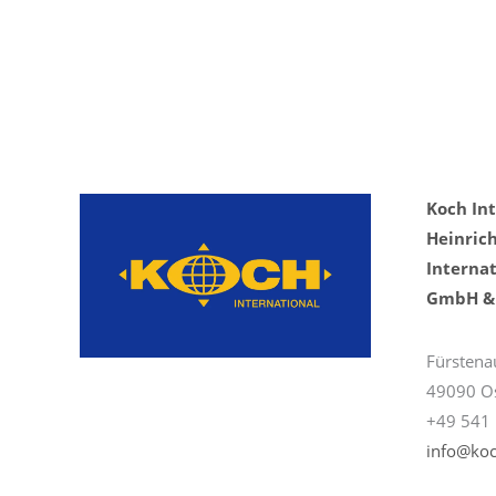
Koch In
Heinric
Internat
GmbH & 
Fürstena
49090 O
+49 541 
info@koc