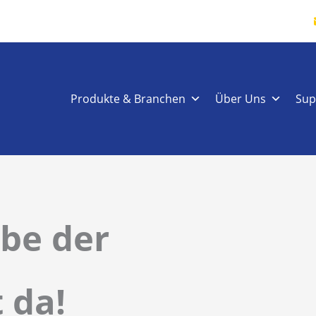
Produkte & Branchen
Über Uns
Sup
be der
 da!