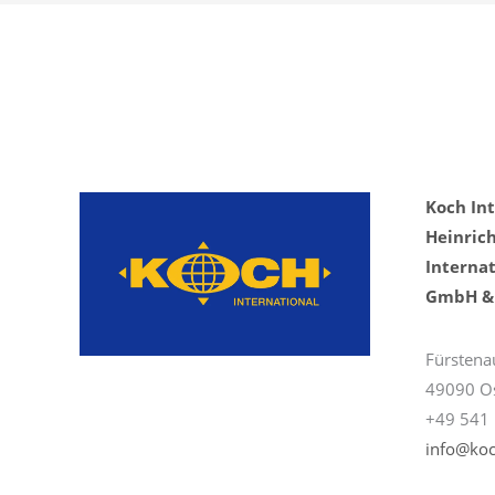
Koch In
Heinric
Internat
GmbH & 
Fürstena
49090 O
+49 541 
info@koc