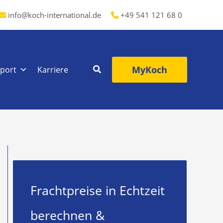
info@koch-international.de
+49 541 121 68 0
MyKoch
port
Karriere
Frachtpreise in Echtzeit
berechnen &