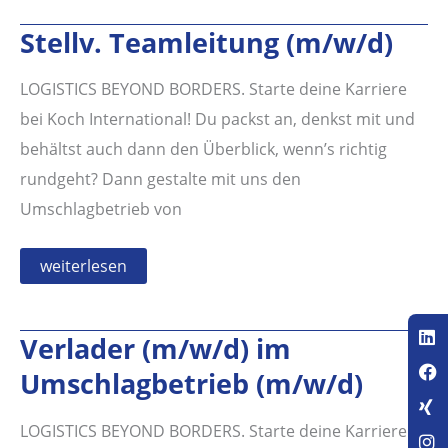
z.B.
während
Stellv. Teamleitung (m/w/d)
der
Ferienzeit
bei
Koch
LOGISTICS BEYOND BORDERS. Starte deine Karriere
International
bei Koch International! Du packst an, denkst mit und
behältst auch dann den Überblick, wenn’s richtig
rundgeht? Dann gestalte mit uns den
Umschlagbetrieb von
Stellv.
weiterlesen
Teamleitung
(m/w/d)
Verlader (m/w/d) im
Umschlagbetrieb (m/w/d)
LOGISTICS BEYOND BORDERS. Starte deine Karriere