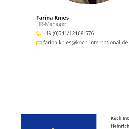
Farina Knies
HR-Manager
+49 (0)541/12168-576
farina.knies@koch-international.de
Koch In
Heinric