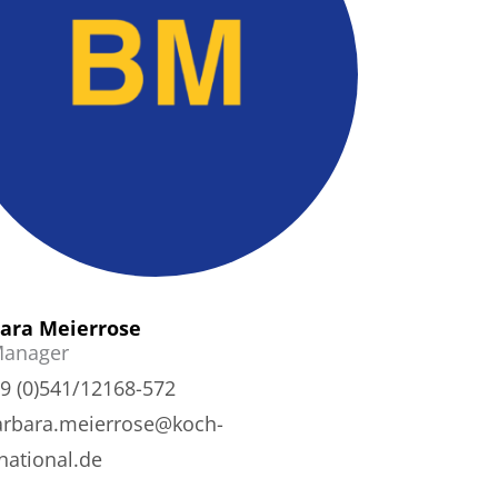
ara Meierrose
anager
9 (0)541/12168-572
arbara.meierrose@koch-
national.de