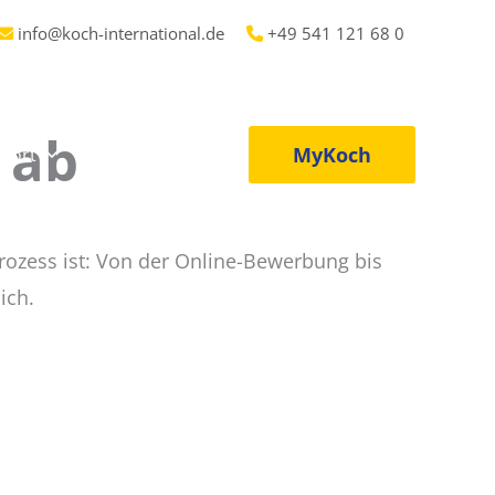
info@koch-international.de
+49 541 121 68 0
 ab
MyKoch
port
Karriere
rozess ist: Von der Online-Bewerbung bis
ich.