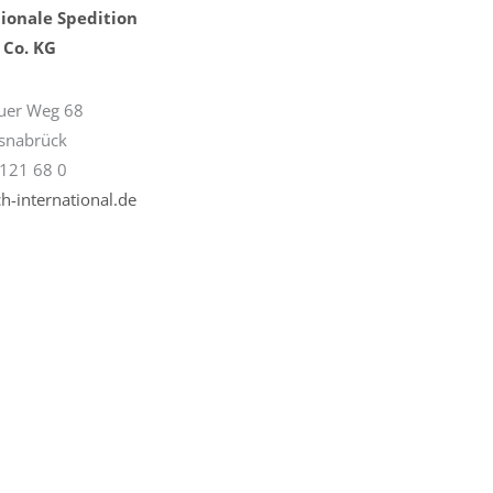
ionale Spedition
Co. KG
uer Weg 68
snabrück
121 68 0
h-international.de