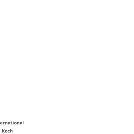
ternational
h Koch