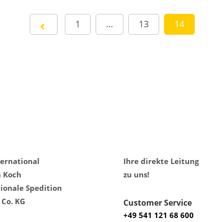
1
…
13
14
ternational
Ihre direkte Leitung
h Koch
zu uns!
ionale Spedition
Co. KG
Customer Service
+49 541 121 68 600