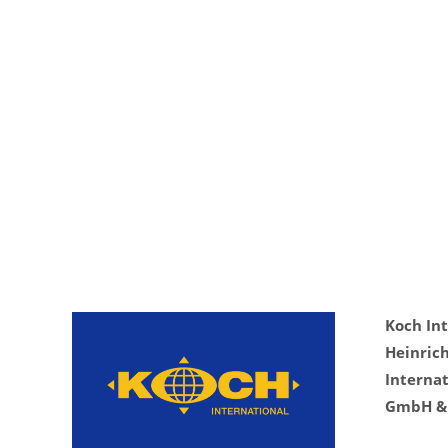
Zusammenarbeit
auf
Koch In
Heinric
Internat
GmbH & 