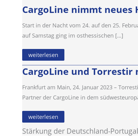
CargoLine nimmt neues H
Start in der Nacht vom 24. auf den 25. Febru
auf Samstag ging im osthessischen […]
CargoLine
weiterlesen
nimmt
neues
CargoLine und Torresti
Hub
in
Betrieb
Frankfurt am Main, 24. Januar 2023 – Torresti
Partner der CargoLine in dem südwesteurop
CargoLine
weiterlesen
und
Torrestir
Stärkung der Deutschland-Portugal
nehmen