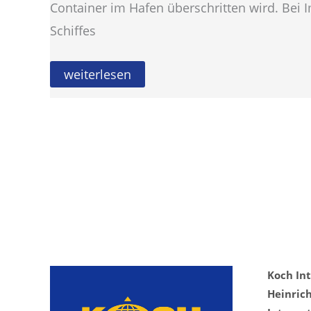
Container im Hafen überschritten wird. Bei I
Schiffes
Was
weiterlesen
bedeutet
„Demurrage“?
Koch In
Heinric