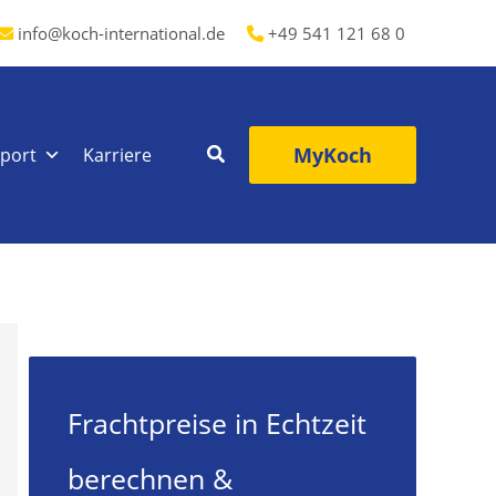
info@koch-international.de
+49 541 121 68 0
MyKoch
port
Karriere
Frachtpreise in Echtzeit
berechnen &