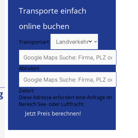
Transporte einfach
online buchen
Transportart
Abholort
Zielort
g
Diese Adresse erfordert eine Anfrage im
Bereich See- oder Luftfracht.
Jetzt Preis berechnen!