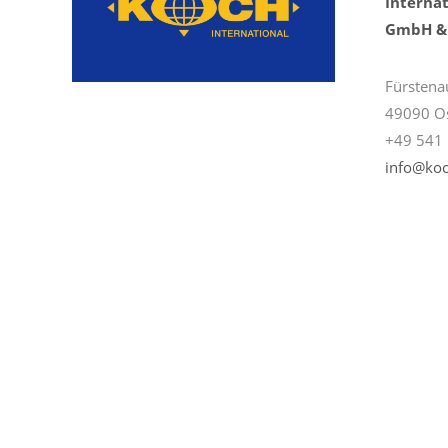
Internat
GmbH & 
Fürstena
49090 O
+49 541 
info@koc