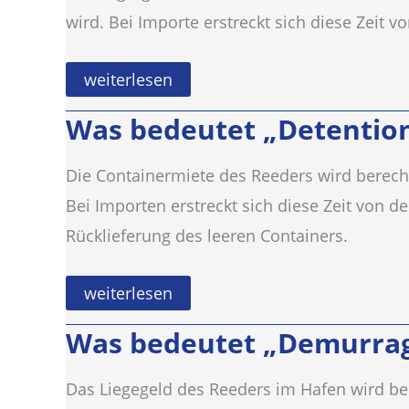
Mass)?
wird. Bei Importe erstreckt sich diese Zeit 
Was
weiterlesen
bedeutet
„Storage“?
Was bedeutet „Detentio
Die Containermiete des Reeders wird berechne
Bei Importen erstreckt sich diese Zeit von 
Rücklieferung des leeren Containers.
Was
weiterlesen
bedeutet
„Detention“?
Was bedeutet „Demurra
Das Liegegeld des Reeders im Hafen wird ber