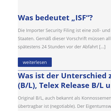
Was bedeutet „ISF“?
Die Importer Security Filing ist eine zoll- un
Staaten. Gemäß dieser Vorschrift müssen al
spätestens 24 Stunden vor der Abfahrt […]
Was
weiterlesen
bedeutet
„ISF“?
Was ist der Unterschied z
(B/L), Telex Release B/L 
Original B/L, auch bekannt als Konnossemen
übertragbar ist (negotiable). Der Eigentumsw