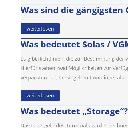
w/m
Was sind die gängigsten
(weight/measurement)?
Was
weiterlesen
sind
die
Was bedeutet Solas / VGM
gängigsten
Containertypen?
Es gibt Richtlinien, die zur Bestimmung der 
Hierfür stehen zwei Möglichkeiten zur Verfü
verpackten und versiegelten Containers als
Was
weiterlesen
bedeutet
Solas
Was bedeutet „Storage“?
/
VGM
(Verifiziertes
Das Lagergeld des Terminals wird berechnet, 
Gross