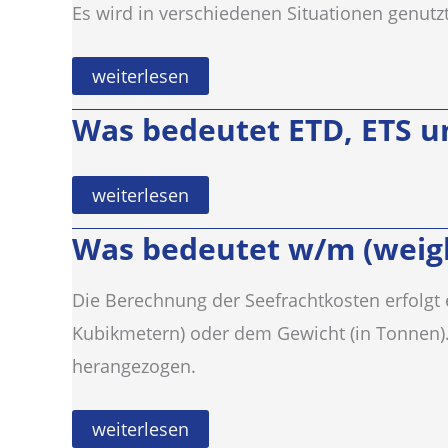
Es wird in verschiedenen Situationen genutzt
Was
weiterlesen
ist
der
Was bedeutet ETD, ETS u
Unterschied
zwischen
Original
Bill
Was
weiterlesen
of
bedeutet
Lading
ETD,
(B/L),
Was bedeutet w/m (wei
ETS
Telex
und
Release
ETA?
B/L
Die Berechnung der Seefrachtkosten erfolgt
und
Seawaybill?
Kubikmetern) oder dem Gewicht (in Tonnen).
herangezogen.
Was
weiterlesen
bedeutet