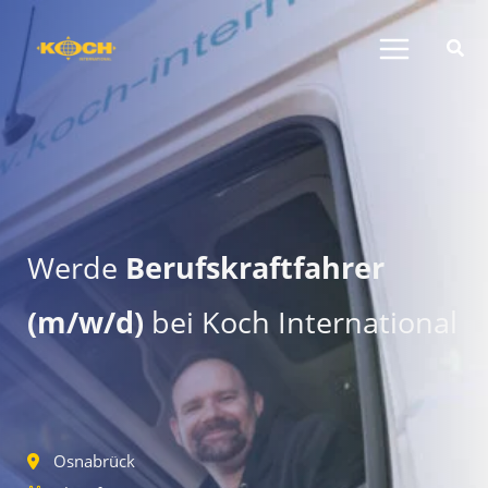
Zum
Inhalt
springen
Werde
Berufskraftfahrer
(m/w/d)
bei Koch International
Osnabrück