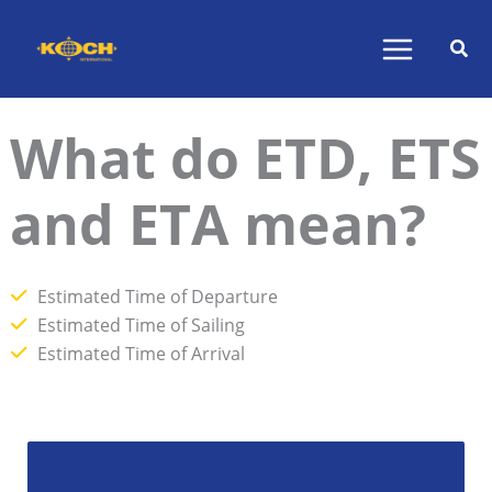
Skip
to
content
What do ETD, ETS
and ETA mean?
Estimated Time of Departure
Estimated Time of Sailing
Estimated Time of Arrival