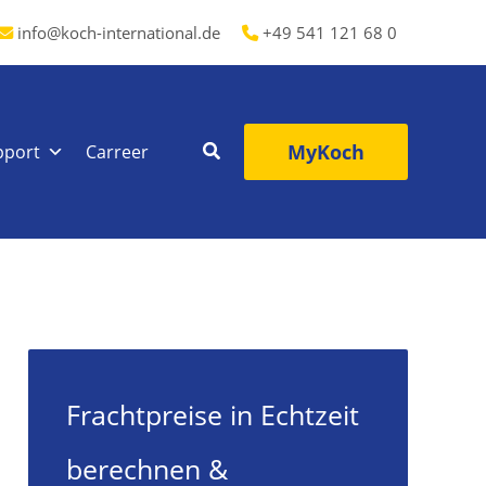
info@koch-international.de
+49 541 121 68 0
MyKoch
pport
Carreer
Frachtpreise in Echtzeit
berechnen &