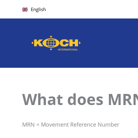
Skip
English
to
content
What does MRN
MRN = Movement Reference Number