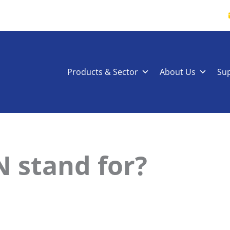
Products & Sector
About Us
Su
 stand for?