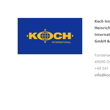
Koch In
Heinric
Internat
GmbH & 
Fürstena
49090 O
+49 541 
info@koc