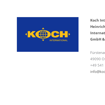
Koch In
Heinric
Internat
GmbH & 
Fürstena
49090 O
+49 541 
info@koc