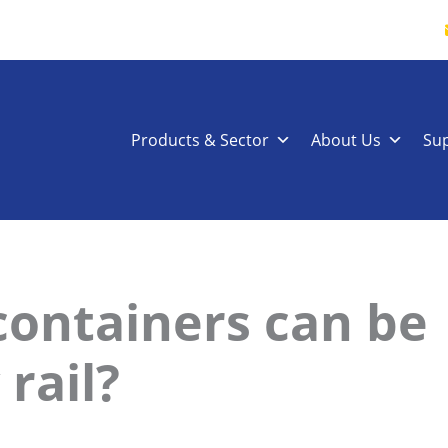
Products & Sector
About Us
Su
containers can be
rail?