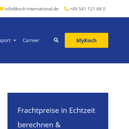
info@koch-international.de
+49 541 121 68 0
MyKoch
pport
Carreer
Frachtpreise in Echtzeit
berechnen &